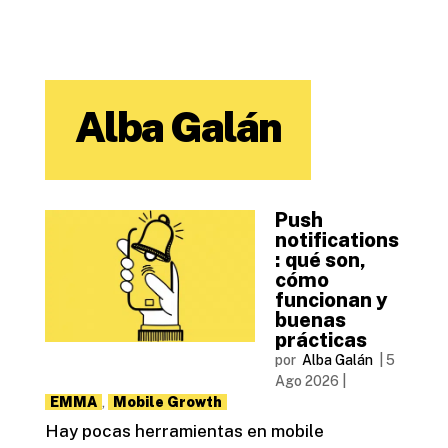
Alba Galán
Push
notifications
: qué son,
cómo
funcionan y
buenas
prácticas
por
Alba Galán
|
5
Ago 2026
|
EMMA
,
Mobile Growth
Hay pocas herramientas en mobile