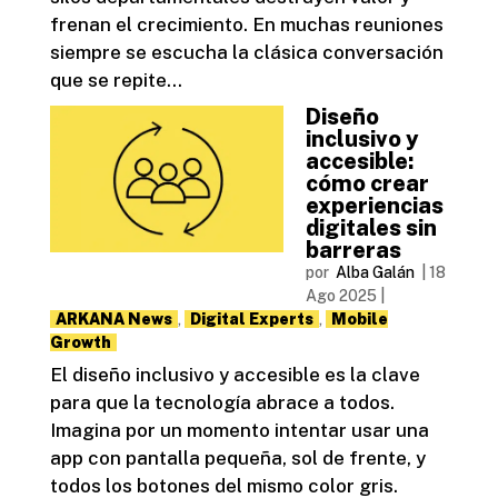
frenan el crecimiento. En muchas reuniones
siempre se escucha la clásica conversación
que se repite...
Diseño
inclusivo y
accesible:
cómo crear
experiencias
digitales sin
barreras
por
Alba Galán
|
18
Ago 2025
|
ARKANA News
,
Digital Experts
,
Mobile
Growth
El diseño inclusivo y accesible es la clave
para que la tecnología abrace a todos.
Imagina por un momento intentar usar una
app con pantalla pequeña, sol de frente, y
todos los botones del mismo color gris.