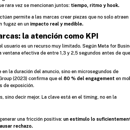
ue rara vez se mencionan juntos:
tiempo, ritmo y hook.
ctúan permite a las marcas crear piezas que no solo atraen 
ón fugaz en un
impacto real y medible.
arcas: la atención como KPI
del usuario es un recurso muy limitado. Según
Meta for Busi
a ventana efectiva de entre 1,3 y 2,5 segundos antes de que
e en la duración del anuncio, sino en microsegundos de
Group
(2023) confirma que el
80 % del engagement
en mob
s de exposición.
, sino decir mejor. La clave está en el timing, no en la
.
generar una fricción positiva:
un estímulo lo suficientemen
causar rechazo.