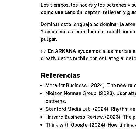
Los tiempos, los hooks y los patrones vi
como una canción
: captan, retienen y guí
Dominar este lenguaje es dominar la aten
Y en un ecosistema donde el scroll nunca
pulgar.
👉
En
ARKANA
ayudamos a las marcas a e
creatividades mobile con estrategia, dato
Referencias
Meta for Business. (2024).
The new rule
Nielsen Norman Group. (2023).
User att
patterns
.
Stanford Media Lab. (2024).
Rhythm and
Harvard Business Review. (2023).
The p
Think with Google. (2024).
How timing 