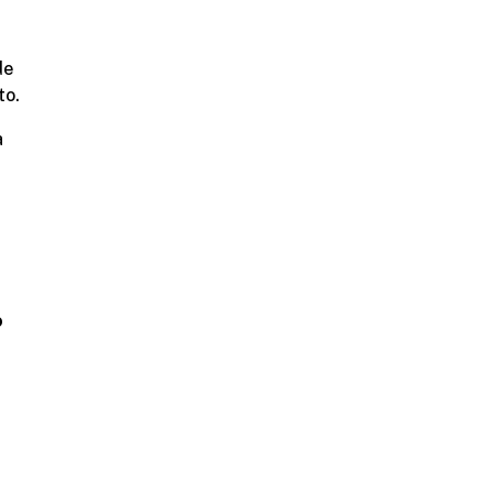
de
to.
a
o