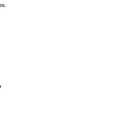
os,
y