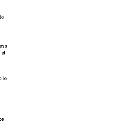
la
ness
 el
ile
te