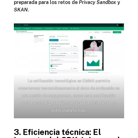
preparada para los retos de
Privacy Sandbox
y
SKAN
.
La unificación tecnológica en EMMA permite
transformar instantáneamente el dato de atribución en
una acción de engagement, como esta notificación
push personalizada, eliminando la latencia de datos
entre plataformas.
3. Eficiencia técnica: El